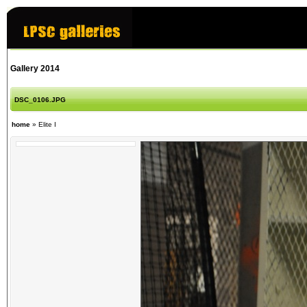
Gallery 2014
DSC_0106.JPG
home
»
Elite I