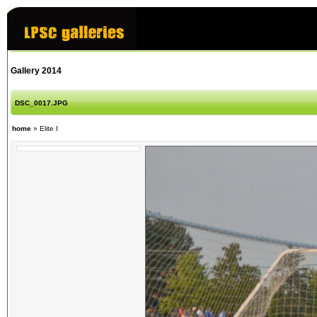
Gallery 2014
DSC_0017.JPG
home
»
Elite I