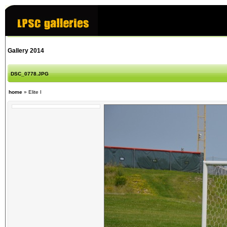
Gallery 2014
DSC_0778.JPG
home
»
Elite I